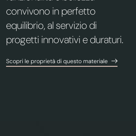
Chi siamo
convivono in perfetto
Esperti nel lighting
equilibrio, al servizio di
Industria 4.0
progetti innovativi e duraturi.
Sostenibilità
Scopri le proprietà di questo materiale