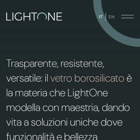
IT
EN
Illuminazione di design
Trasparente, resistente,
Componenti tecnici per l’industria
Illuminazione industriale
versatile: il
vetro borosilicato
è
Food & beverages
la materia che LightOne
modella con maestria, dando
vita a soluzioni uniche dove
funzionalità e bellezza